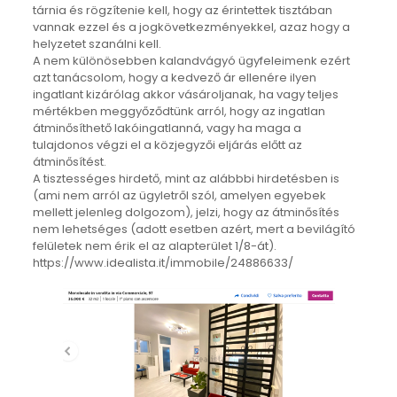
tárnia és rögzítenie kell, hogy az érintettek tisztában
vannak ezzel és a jogkövetkezményekkel, azaz hogy a
helyzetet szanálni kell.
A nem különösebben kalandvágyó ügyfeleimenk ezért
azt tanácsolom, hogy a kedvező ár ellenére ilyen
ingatlant kizárólag akkor vásároljanak, ha vagy teljes
mértékben meggyőződtünk arról, hogy az ingatlan
átminősíthető lakóingatlanná, vagy ha maga a
tulajdonos végzi el a közjegyzői eljárás előtt az
átminősítést.
A tisztességes hirdető, mint az alábbbi hirdetésben is
(ami nem arról az ügyletről szól, amelyen egyebek
mellett jelenleg dolgozom), jelzi, hogy az átminősítés
nem lehetséges (adott esetben azért, mert a bevilágító
felületek nem érik el az alapterület 1/8-át).
https://www.idealista.it/immobile/24886633/