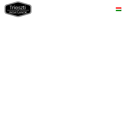
Olaszországi
ingatlanok
befektetési
lehetőségeinek
sorrendje
megtérülés,
biztonság és