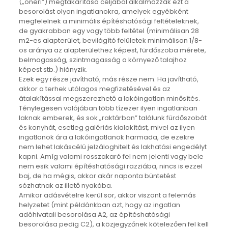
(„oneri”) megtakarítása céljából alkalmazzák ezt a
besorolást olyan ingatlanokra, amelyek egyébként
megfelelnek a minimális építéshatósági feltételeknek,
de gyakrabban egy vagy több feltétel (minimálisan 28
m2-es alapterület, bevilágító felületek minimálisan 1/8-
os aránya az alapterülethez képest, fürdőszoba mérete,
belmagasság, szintmagasság a környező talajhoz
képest stb.) hiányzik.
Ezek egy része javítható, más része nem. Ha javítható,
akkor a terhek utólagos megfizetésével és az
átalakítással megszerezhető a lakóingatlan minősítés.
Ténylegesen valójában több tízezer ilyen ingatlanban
laknak emberek, és sok „raktárban” találunk fürdőszobát
és konyhát, esetleg galériás kialakítást, mivel az ilyen
ingatlanok ára a lakóingatlanok harmada, de ezekre
nem lehet lakáscélú jelzáloghitelt és lakhatási engedélyt
kapni. Amíg valami rosszakaró fel nem jelenti vagy bele
nem esik valami építéshatósági razziába, nincs is ezzel
baj, de ha mégis, akkor akár naponta büntetést
sózhatnak az illető nyakába.
Amikor adásvételre kerül sor, akkor viszont a felemás
helyzetet (mint példánkban azt, hogy az ingatlan
adóhivatali besorolása A2, az építéshatósági
besorolása pedig C2), a közjegyzőnek kötelezően fel kell