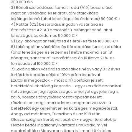
300.000 € <
3) Bérleti szerződéssel terhelt iroda (A10) besorolású
ingatlan vásárlása és lejárat utáni átalakítása
lakóingatlanná (ahol lehetséges és érdemes) 80.000 € <
4) Raktár (C2) besorolású ingatlan vásárlása és
átminősítése A2-A3 besorolású lakóingatlanná, ahol
lehetséges és érdemes 50.000 € <
5) Egy lakóingatlan felújítása és értékesítése 100.000 € <
6) Lakóingatlan vásárlása és bérbeadása turisztikai célra
(ahol lehetséges és érdemes) illetve maximálisan 18
hónapos„transitorio” szerződéssel és 10 illetve 21 %-os
forrásadóval 100.000 € <
7) Lakóingatlan vásárlása szabályos négy vagy 3+2 éves
tartós bérbeadás céljára 10%-os forrásadóval
Ezúttal is megosztok – most a 4) pontban jelzett
befektetési lehetőség kapcsán – egy szerződéstechnikai
illetve ingatlanjogi sajátosságot, amellyel egy jelenleg is
zajló, hosszas tárgyalássorozat kapcsán kellett
részletesen megismerkednem, megmentve ezzel a
befektetőt egy kellemetlen és költséges meglepetéstől.
Ahogy azt már írtam, Triesztben és az 1918 után
Olaszországhoz került volt osztrák-magyar területek jó
részén kettős ingatlannyilvántartás működik, mivel
megtartották a Magyarországon is ismert közhiteles