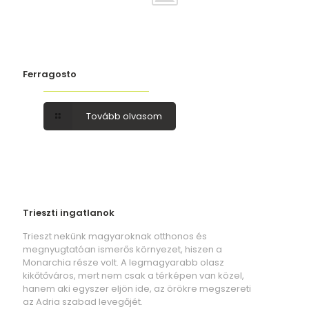
Ferragosto
Tovább olvasom
Trieszti ingatlanok
Trieszt nekünk magyaroknak otthonos és
megnyugtatóan ismerős környezet, hiszen a
Monarchia része volt. A legmagyarabb olasz
kikőtőváros, mert nem csak a térképen van közel,
hanem aki egyszer eljön ide, az örökre megszereti
az Adria szabad levegőjét.