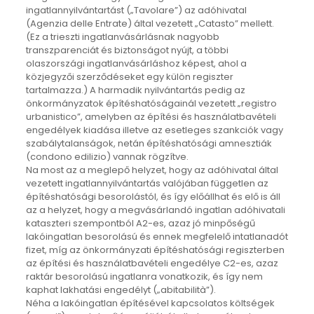
ingatlannyilvántartást („Tavolare”) az adóhivatal
(Agenzia delle Entrate) által vezetett „Catasto” mellett.
(Ez a trieszti ingatlanvásárlásnak nagyobb
transzparenciát és biztonságot nyújt, a többi
olaszországi ingatlanvásárláshoz képest, ahol a
közjegyzői szerződéseket egy külön regiszter
tartalmazza.) A harmadik nyilvántartás pedig az
önkormányzatok építéshatóságainál vezetett „registro
urbanistico”, amelyben az építési és használatbavételi
engedélyek kiadása illetve az esetleges szankciók vagy
szabálytalanságok, netán építéshatósági amnesztiák
(condono edilizio) vannak rögzítve.
Na most az a meglepő helyzet, hogy az adóhivatal által
vezetett ingatlannyilvántartás valójában független az
építéshatósági besorolástól, és így előállhat és elő is áll
az a helyzet, hogy a megvásárlandó ingatlan adóhivatali
kataszteri szempontból A2-es, azaz jó minpőségű
lakóingatlan besorolású és ennek megfelelő intatlanadót
fizet, míg az önkormányzati építéshatósági regiszterben
az építési és használatbavételi engedélye C2-es, azaz
raktár besorolású ingatlanra vonatkozik, és így nem
kaphat lakhatási engedélyt („abitabilità”).
Néha a lakóingatlan építésével kapcsolatos költségek