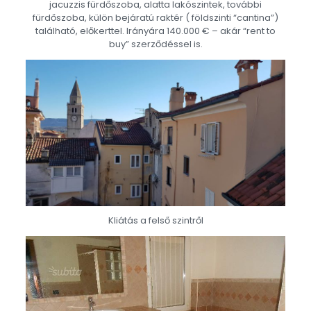
jacuzzis fürdőszoba, alatta lakószintek, további
fürdőszoba, külön bejáratú raktér ( földszinti “cantina”)
található, előkerttel. Irányára 140.000 € – akár “rent to
buy” szerződéssel is.
Kliátás a felső szintről