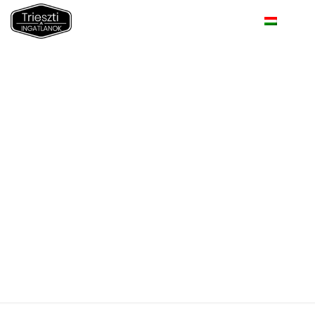
Muggia
óvárosában
négyszintes, 100
négyzetméteres
önálló ház