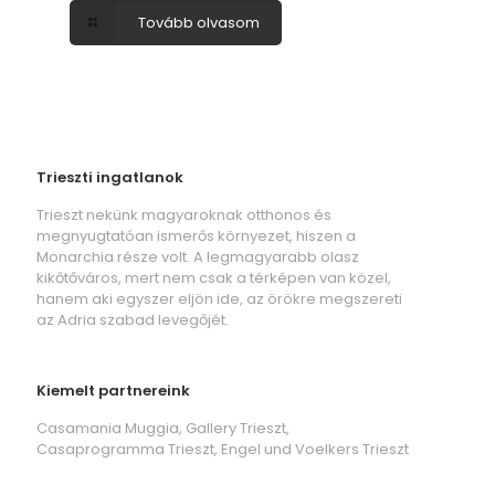
Tovább olvasom
Trieszti ingatlanok
Trieszt nekünk magyaroknak otthonos és
megnyugtatóan ismerős környezet, hiszen a
Monarchia része volt. A legmagyarabb olasz
kikőtőváros, mert nem csak a térképen van közel,
hanem aki egyszer eljön ide, az örökre megszereti
az Adria szabad levegőjét.
Kiemelt partnereink
Casamania Muggia, Gallery Trieszt,
Casaprogramma Trieszt, Engel und Voelkers Trieszt